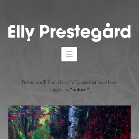
Navigation
Below you'll find a list of all posts that have been
tagged as
“nature”