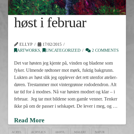
høst i februar
ELLYP
17/02/2015
ARTWORKS
,
UNCATEGORIZED
2 COMMENTS
Det var høsten jeg kjente på, vinden og bladene som
fyker. Ulmende rødtoner mot mørk, fuktig bakgrunn.
Lukten av høst slik jeg opplever det rett utenfor atelier-
døren. Trestammer mot vintergrønne rododendron. Alt
tar tid for å modnes. Nå var høsten modnet og klar – i
februar. Jeg tar mot bildene som gamle venner. Tenker
ikke på om de passer i selskapet. De lever i meg, og …
Read More
ACRYL
ACRYLICS
AKRYL
MALERI
NATUR